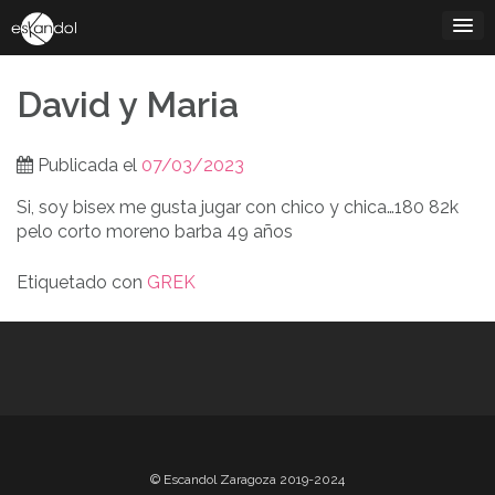
Saltar
al
contenido
David y Maria
Publicada el
07/03/2023
Si, soy bisex me gusta jugar con chico y chica…180 82k
pelo corto moreno barba 49 años
Etiquetado con
GREK
Navegación
de
entradas
© Escandol Zaragoza 2019-2024