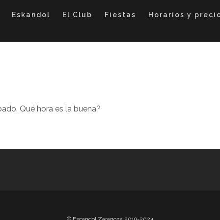
Eskandol
El Club
Fiestas
Horarios y preci
sábado. Qué hora es la buena?
© Escandol Zaragoza 2019-2024