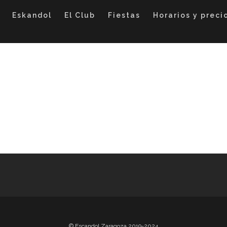
Eskandol
El Club
Fiestas
Horarios y preci
© Escandol Zaragoza 2019-2024