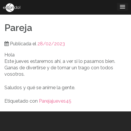
Saltar
al
contenido
Pareja
Publicada el
28/02/2023
Hola
Este jueves estaremos ahí, a ver si lo pasamos bien.
Ganas de divertirse y de tomar un trago con todos
vosotros.
Saludos y qué se anime la gente.
Etiquetado con
Parejajueves45
Navegación
de
entradas