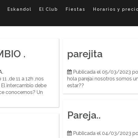
Eskandol
El Club
Fiestas
Horarios y preci
BIO .
parejita
A.
Publicada el 05/03/2023 p
 11 ,de 11 a 12h ,nos
hola pareja¡ nosotros somos un
. El intercambio debe
estar??
tece conocernos? Un
Pareja..
Publicada el 04/03/2023 p