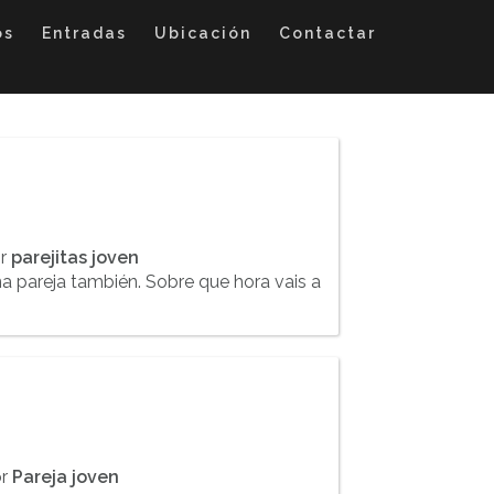
os
Entradas
Ubicación
Contactar
or
parejitas joven
a pareja también. Sobre que hora vais a
or
Pareja joven