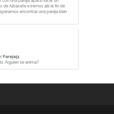
r con una pareja apara hacer un
 de Albacete e iremos allí el fin de
esperamos encontrar una pareja bien
or
Pareja51
o. Alguien se anima?